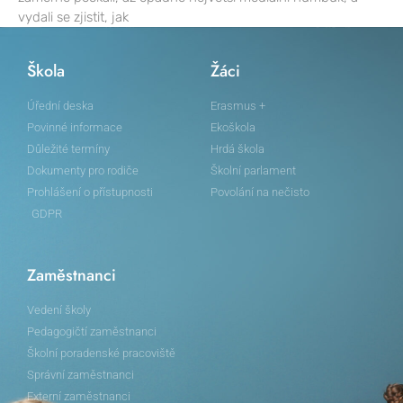
vydali se zjistit, jak
Škola
Žáci
Úřední deska
Erasmus +
Povinné informace
Ekoškola
Důležité termíny
Hrdá škola
Dokumenty pro rodiče
Školní parlament
Prohlášení o přístupnosti
Povolání na nečisto
GDPR
Zaměstnanci
Vedení školy
Pedagogičtí zaměstnanci
Školní poradenské pracoviště
Správní zaměstnanci
Externí zaměstnanci