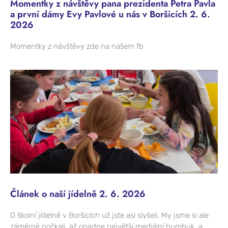
Momentky z návštěvy pana prezidenta Petra Pavla
a první dámy Evy Pavlové u nás v Boršicích 2. 6.
2026
Momentky z návštěvy zde na našem fb
Článek o naší jídelně 2. 6. 2026
O školní jídelně v Boršicích už jste asi slyšeli. My jsme si ale
záměrně počkali, až opadne největší mediální humbuk, a