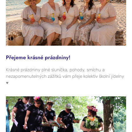
Přejeme krásné prázdniny!
Krásné prázdniny plné sluníčka, pohody, smíchu a
nezapomenutelných zážitků vám přeje kolektiv školní jídelny
♥