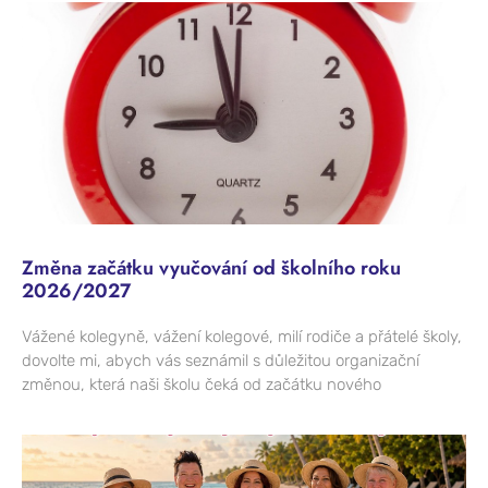
Změna začátku vyučování od školního roku
2026/2027
Vážené kolegyně, vážení kolegové, milí rodiče a přátelé školy,
dovolte mi, abych vás seznámil s důležitou organizační
změnou, která naši školu čeká od začátku nového