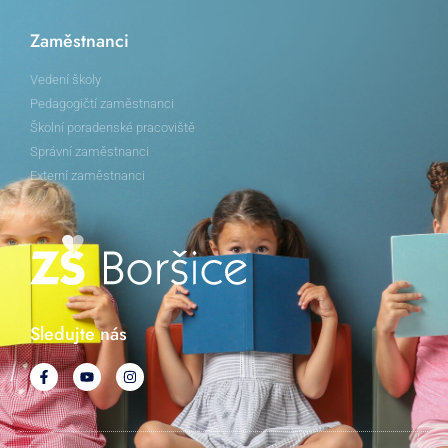
Zaměstnanci
Vedení školy
Pedagogičtí zaměstnanci
Školní poradenské pracoviště
Správní zaměstnanci
Externí zaměstnanci
Sledujte nás