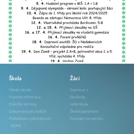
Škola
Žáci
Úřední deska
Erasmus +
Povinné informace
Ekoškola
Důležité termíny
Hrdá škola
Dokumenty pro rodiče
Školní parlament
Prohlášení o přístupnosti
Povolání na nečisto
GDPR