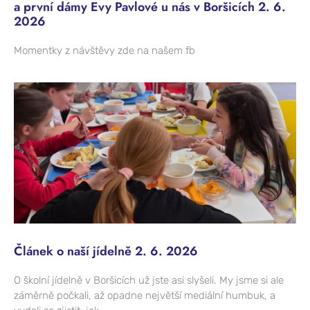
a první dámy Evy Pavlové u nás v Boršicích 2. 6.
2026
Momentky z návštěvy zde na našem fb
Článek o naší jídelně 2. 6. 2026
O školní jídelně v Boršicích už jste asi slyšeli. My jsme si ale
záměrně počkali, až opadne největší mediální humbuk, a