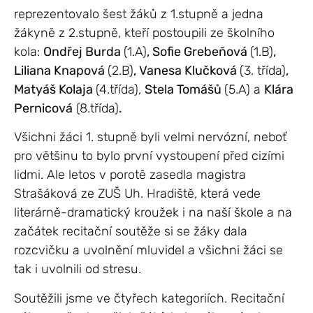
reprezentovalo šest žáků z 1.stupně a jedna
žákyně z 2.stupně, kteří postoupili ze školního
kola:
Ondřej Burda
(1.A)
, Sofie Grebeňová
(1.B)
,
Liliana Knapová
(2.B)
, Vanesa Klučková
(3. třída)
,
Matyáš Kolaja
(4.třída),
Stela Tomášů
(5.A) a
Klára
Pernicová
(8.třída)
.
Všichni žáci 1. stupně byli velmi nervózní, neboť
pro většinu to bylo první vystoupení před cizími
lidmi. Ale letos v porotě zasedla magistra
Strašáková ze ZUŠ Uh. Hradiště, která vede
literárně-dramatický kroužek i na naší škole a na
začátek recitační soutěže si se žáky dala
rozcvičku a uvolnění mluvidel a všichni žáci se
tak i uvolnili od stresu.
Soutěžili jsme ve čtyřech kategoriích. Recitační