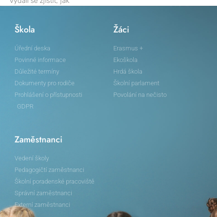
vydali se zjistit, jak
Škola
Žáci
Úřední deska
Erasmus +
Povinné informace
Ekoškola
Důležité termíny
Hrdá škola
Dokumenty pro rodiče
Školní parlament
Prohlášení o přístupnosti
Povolání na nečisto
GDPR
Zaměstnanci
Vedení školy
Pedagogičtí zaměstnanci
Školní poradenské pracoviště
Správní zaměstnanci
Externí zaměstnanci