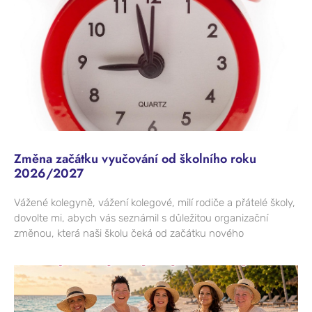
Změna začátku vyučování od školního roku
2026/2027
Vážené kolegyně, vážení kolegové, milí rodiče a přátelé školy,
dovolte mi, abych vás seznámil s důležitou organizační
změnou, která naši školu čeká od začátku nového