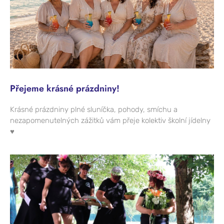
Přejeme krásné prázdniny!
Krásné prázdniny plné sluníčka, pohody, smíchu a
nezapomenutelných zážitků vám přeje kolektiv školní jídelny
♥