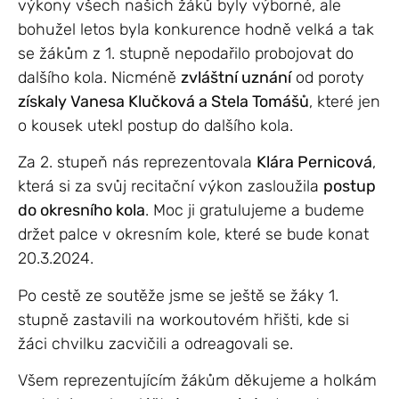
výkony všech našich žáků byly výborné, ale
bohužel letos byla konkurence hodně velká a tak
se žákům z 1. stupně nepodařilo probojovat do
dalšího kola. Nicméně
zvláštní uznání
od poroty
získaly Vanesa Klučková a Stela Tomášů
, které jen
o kousek utekl postup do dalšího kola.
Za 2. stupeň nás reprezentovala
Klára Pernicová
,
která si za svůj recitační výkon zasloužila
postup
do okresního kola
. Moc ji gratulujeme a budeme
držet palce v okresním kole, které se bude konat
20.3.2024.
Po cestě ze soutěže jsme se ještě se žáky 1.
stupně zastavili na workoutovém hřišti, kde si
žáci chvilku zacvičili a odreagovali se.
Všem reprezentujícím žákům děkujeme a holkám