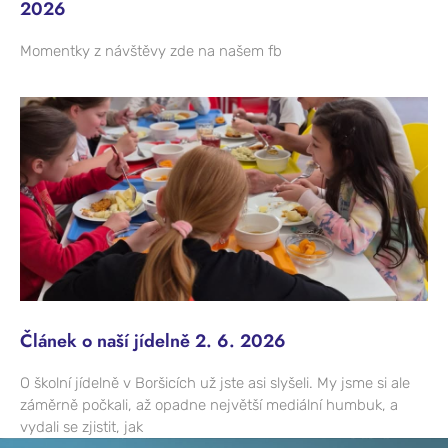
2026
Momentky z návštěvy zde na našem fb
Článek o naší jídelně 2. 6. 2026
O školní jídelně v Boršicích už jste asi slyšeli. My jsme si ale
záměrně počkali, až opadne největší mediální humbuk, a
vydali se zjistit, jak