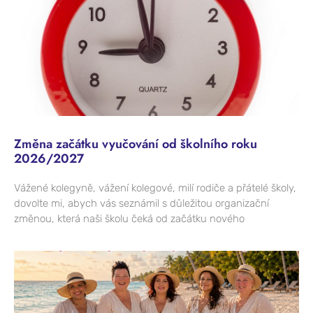
Změna začátku vyučování od školního roku
2026/2027
Vážené kolegyně, vážení kolegové, milí rodiče a přátelé školy,
dovolte mi, abych vás seznámil s důležitou organizační
změnou, která naši školu čeká od začátku nového