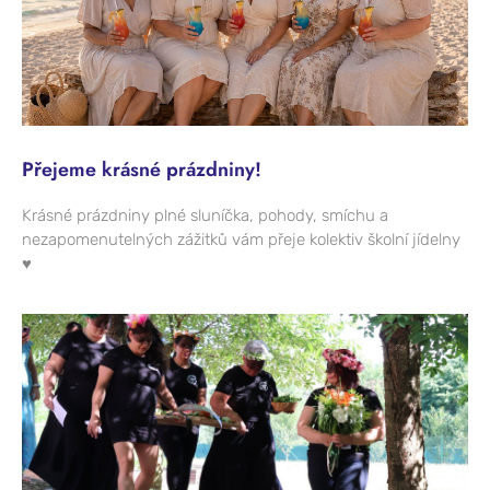
Přejeme krásné prázdniny!
Krásné prázdniny plné sluníčka, pohody, smíchu a
nezapomenutelných zážitků vám přeje kolektiv školní jídelny
♥