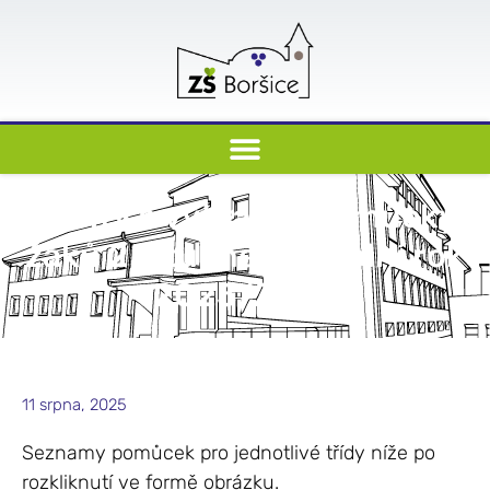
Sešity a výtvarné pomůcky
žáků 2. stupně na školní rok
2025/2026
11 srpna, 2025
Seznamy pomůcek pro jednotlivé třídy níže po
rozkliknutí ve formě obrázku.