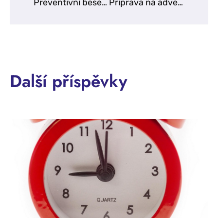
Preventivní beseda s POLICIÍ ČR
Příprava na advent – vyrábění adventních věnců
Další příspěvky