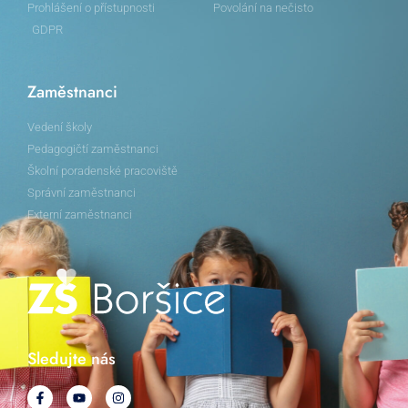
Prohlášení o přístupnosti
Povolání na nečisto
GDPR
Zaměstnanci
Vedení školy
Pedagogičtí zaměstnanci
Školní poradenské pracoviště
Správní zaměstnanci
Externí zaměstnanci
Sledujte nás