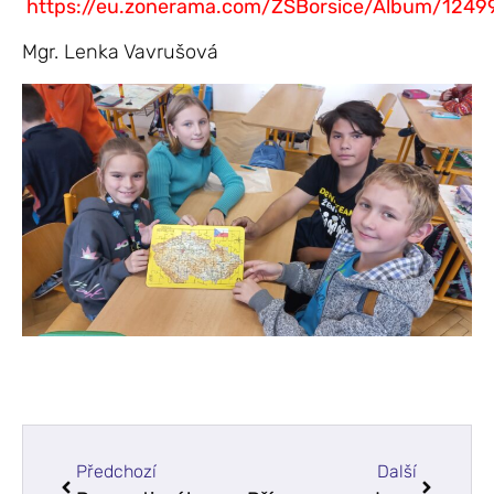
https://eu.zonerama.com/ZSBorsice/Album/1249
Mgr. Lenka Vavrušová
Předchozí
Další