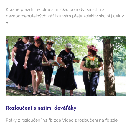
Krásné prázdniny plné sluníčka, pohody, smíchu a
nezapomenutelných zážitků vám přeje kolektiv školní jídelny
♥
Rozloučení s našimi deváťáky
Fotky z rozloučení na fb zde Video z rozloučení na fb zde