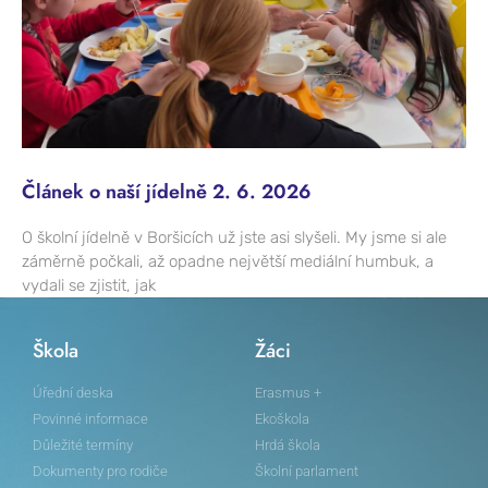
Článek o naší jídelně 2. 6. 2026
O školní jídelně v Boršicích už jste asi slyšeli. My jsme si ale
záměrně počkali, až opadne největší mediální humbuk, a
vydali se zjistit, jak
Škola
Žáci
Úřední deska
Erasmus +
Povinné informace
Ekoškola
Důležité termíny
Hrdá škola
Dokumenty pro rodiče
Školní parlament