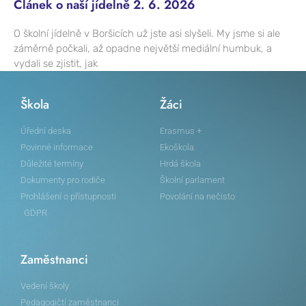
Článek o naší jídelně 2. 6. 2026
O školní jídelně v Boršicích už jste asi slyšeli. My jsme si ale
záměrně počkali, až opadne největší mediální humbuk, a
vydali se zjistit, jak
Škola
Žáci
Úřední deska
Erasmus +
Povinné informace
Ekoškola
Důležité termíny
Hrdá škola
Dokumenty pro rodiče
Školní parlament
Prohlášení o přístupnosti
Povolání na nečisto
GDPR
Zaměstnanci
Vedení školy
Pedagogičtí zaměstnanci