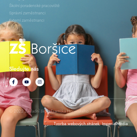
Školní poradenské pracoviště
Správní zaměstnanci
Externí zaměstnanci
Sledujte nás
© 2022 Základní škola Františka Horenského
Tvorba webových stránek
:
ImperialMedia