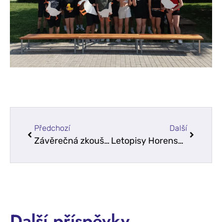
Předchozí
Další
Závěrečná zkouška z AJ a závěrečné prezentace v cizím jazyce
Letopisy Horenského 2025
Další příspěvky