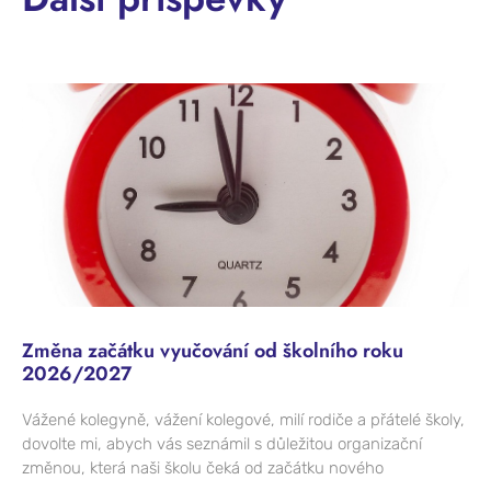
Změna začátku vyučování od školního roku
2026/2027
Vážené kolegyně, vážení kolegové, milí rodiče a přátelé školy,
dovolte mi, abych vás seznámil s důležitou organizační
změnou, která naši školu čeká od začátku nového