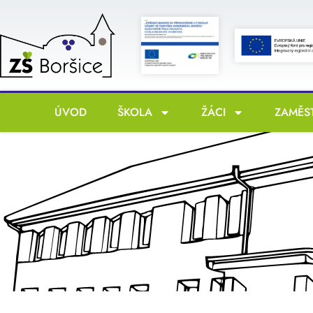
ÚVOD
ŠKOLA
ŽÁCI
ZAMĚS
P