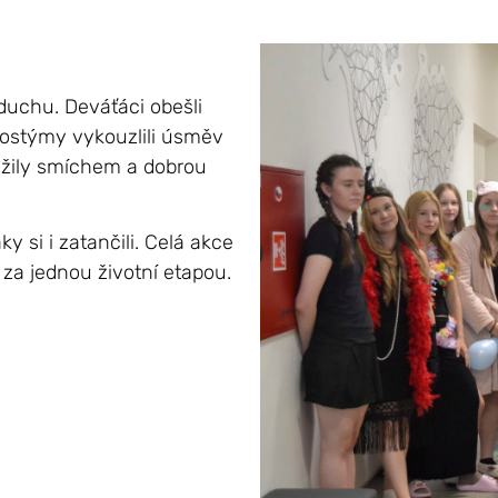
duchu. Deváťáci obešli
kostýmy vykouzlili úsměv
 ožily smíchem a dobrou
ky si i zatančili. Celá akce
 za jednou životní etapou.