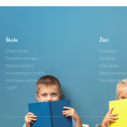
Škola
Žáci
Úřední deska
Erasmus +
Povinné informace
Ekoškola
Důležité termíny
Hrdá škola
Dokumenty pro rodiče
Školní parlame
Prohlášení o přístupnosti
Povolání na neč
GDPR