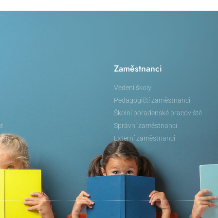
Zaměstnanci
Vedení školy
Pedagogičtí zaměstnanci
Školní poradenské pracoviště
nt
Správní zaměstnanci
isto
Externí zaměstnanci