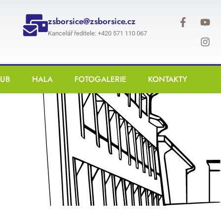
zsborsice@zsborsice.cz
Kancelář ředitele: +420 571 110 067
LUB
HALA
FOTOGALERIE
KONTAKTY
ků