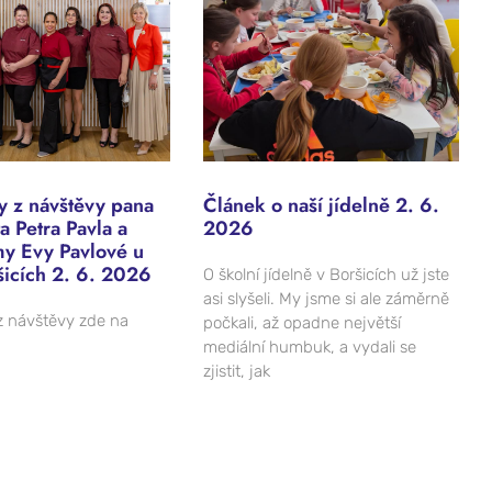
 z návštěvy pana
Článek o naší jídelně 2. 6.
a Petra Pavla a
2026
my Evy Pavlové u
šicích 2. 6. 2026
O školní jídelně v Boršicích už jste
asi slyšeli. My jsme si ale záměrně
 návštěvy zde na
počkali, až opadne největší
mediální humbuk, a vydali se
zjistit, jak