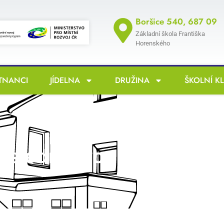
Boršice 540, 687 09
Základní škola Františka
Horenského
TNANCI
JÍDELNA
DRUŽINA
ŠKOLNÍ K
oslední zvonění deváťá