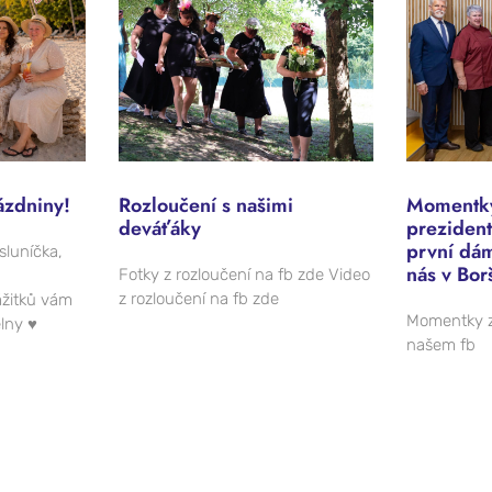
ázdniny!
Rozloučení s našimi
Momentky
deváťáky
prezident
první dá
sluníčka,
nás v Bor
Fotky z rozloučení na fb zde Video
z rozloučení na fb zde
žitků vám
Momentky z
elny ♥
našem fb