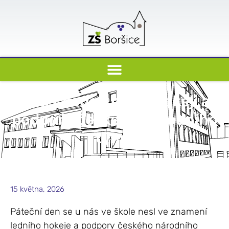
Páteční den patřil hokeji a
podpoře českého národního
týmu
15 května, 2026
Páteční den se u nás ve škole nesl ve znamení
ledního hokeje a podpory českého národního