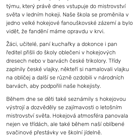
týmu, který právě dnes vstupuje do mistrovství
světa v ledním hokeji. Naše škola se proměnila v
jedno velké hokejové fanouškovské zázemí a bylo
vidět, že fandění máme opravdu v krvi.
Žáci, učitelé, paní kuchařky a dokonce i pan
ředitel přišli do školy oblečeni v hokejových
dresech nebo v barvách české trikolory. Třídy
zaplnily české vlajky, někteří si namalovali vlajku
na obličej a další se různě ozdobili v národních
barvách, aby podpořili naše hokejisty.
Během dne se děti také seznámily s hokejovou
výstrojí a dozvěděly se zajímavosti o letošním
mistrovství světa. Hokejová atmosféra panovala
nejen ve třídách, ale také během naší oblíbené
svačinové přestávky ve školní jídelně.