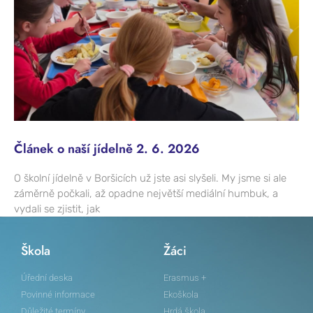
Článek o naší jídelně 2. 6. 2026
O školní jídelně v Boršicích už jste asi slyšeli. My jsme si ale
záměrně počkali, až opadne největší mediální humbuk, a
vydali se zjistit, jak
Škola
Žáci
Úřední deska
Erasmus +
Povinné informace
Ekoškola
Důležité termíny
Hrdá škola