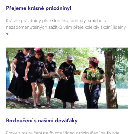
Přejeme krásné prázdniny!
Krásné prázdniny plné sluníčka, pohody, smíchu a
nezapomenutelných zážitků vám přeje kolektiv školní jídelny
♥
Rozloučení s našimi deváťáky
Fotky z rozloučení na fb zde Video z rozloučení na fb zde