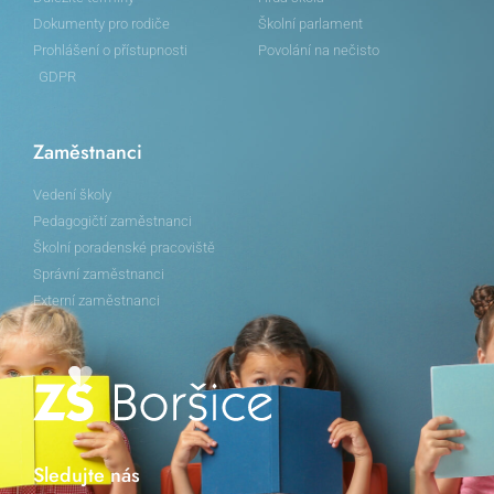
Dokumenty pro rodiče
Školní parlament
Prohlášení o přístupnosti
Povolání na nečisto
GDPR
Zaměstnanci
Vedení školy
Pedagogičtí zaměstnanci
Školní poradenské pracoviště
Správní zaměstnanci
Externí zaměstnanci
Sledujte nás