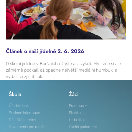
Článek o naší jídelně 2. 6. 2026
O školní jídelně v Boršicích už jste asi slyšeli. My jsme si ale
záměrně počkali, až opadne největší mediální humbuk, a
vydali se zjistit, jak
Škola
Žáci
Úřední deska
Erasmus +
Povinné informace
Ekoškola
Důležité termíny
Hrdá škola
Dokumenty pro rodiče
Školní parlament