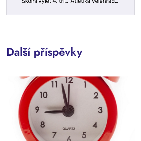
Školní výlet 4. tříd do Brna
Atletika Velehrad 2026 – 1. stupeň
Další příspěvky