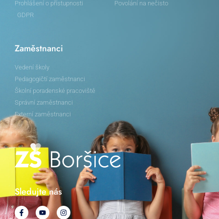
Prohlášení o přístupnosti
Povolání na nečisto
GDPR
Zaměstnanci
Vedení školy
Pedagogičtí zaměstnanci
Školní poradenské pracoviště
Správní zaměstnanci
Externí zaměstnanci
Sledujte nás