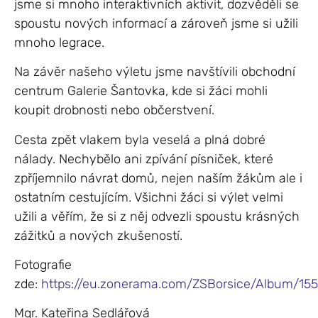
jsme si mnoho interaktivních aktivit, dozvěděli se
spoustu nových informací a zároveň jsme si užili
mnoho legrace.
Na závěr našeho výletu jsme navštívili obchodní
centrum
Galerie Šantovka
, kde si žáci mohli
koupit drobnosti nebo občerstvení.
Cesta zpět vlakem byla veselá a plná dobré
nálady. Nechybělo ani zpívání písniček, které
zpříjemnilo návrat domů, nejen naším žákům ale i
ostatním cestujícím. Všichni žáci si výlet velmi
užili a věřím, že si z něj odvezli spoustu krásných
zážitků a nových zkušeností.
Fotografie
zde:
https://eu.zonerama.com/ZSBorsice/Album/15
Mgr. Kateřina Sedlářová