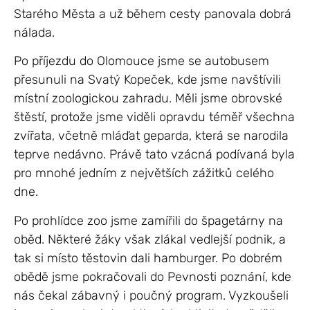
Starého Města
a už během cesty panovala dobrá
nálada.
Po příjezdu do Olomouce jsme se autobusem
přesunuli na
Svatý Kopeček
, kde jsme navštívili
místní zoologickou zahradu. Měli jsme obrovské
štěstí, protože jsme viděli opravdu téměř všechna
zvířata, včetně mláďat geparda, která se narodila
teprve nedávno. Právě tato vzácná podívaná byla
pro mnohé jedním z největších zážitků celého
dne.
Po prohlídce zoo jsme zamířili do špagetárny na
oběd. Některé žáky však zlákal vedlejší podnik, a
tak si místo těstovin dali hamburger. Po dobrém
obědě jsme pokračovali do
Pevnosti poznání
, kde
nás čekal zábavný i poučný program. Vyzkoušeli