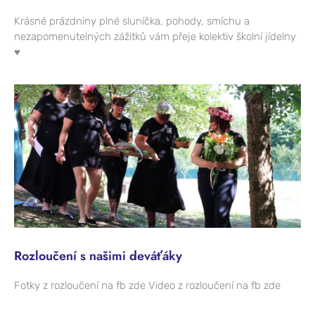
Krásné prázdniny plné sluníčka, pohody, smíchu a
nezapomenutelných zážitků vám přeje kolektiv školní jídelny
♥
Rozloučení s našimi deváťáky
Fotky z rozloučení na fb zde Video z rozloučení na fb zde