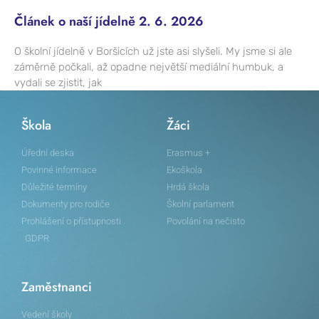
Článek o naší jídelně 2. 6. 2026
O školní jídelně v Boršicích už jste asi slyšeli. My jsme si ale
záměrně počkali, až opadne největší mediální humbuk, a
vydali se zjistit, jak
Škola
Žáci
Úřední deska
Erasmus +
Povinné informace
Ekoškola
Důležité termíny
Hrdá škola
Dokumenty pro rodiče
Školní parlament
Prohlášení o přístupnosti
Povolání na nečisto
GDPR
Zaměstnanci
Vedení školy