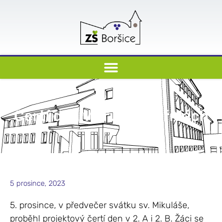
Čertí den v druhých třídách
5 prosince, 2023
5. prosince, v předvečer svátku sv. Mikuláše,
proběhl projektový čertí den v 2. A i 2. B. Žáci se