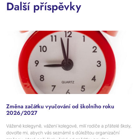
Další příspěvky
Změna začátku vyučování od školního roku
2026/2027
Vážené kolegyně, vážení kolegové, milí rodiče a přátelé školy,
dovolte mi, abych vás seznámil s důležitou organizační