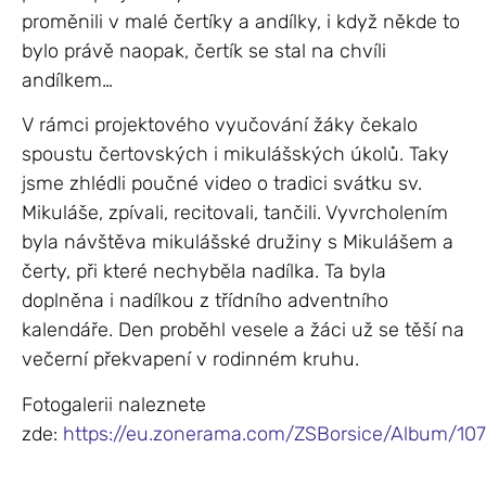
proměnili v malé čertíky a andílky, i když někde to
bylo právě naopak, čertík se stal na chvíli
andílkem…
V rámci projektového vyučování žáky čekalo
spoustu čertovských i mikulášských úkolů. Taky
jsme zhlédli poučné video o tradici svátku sv.
Mikuláše, zpívali, recitovali, tančili. Vyvrcholením
byla návštěva mikulášské družiny s Mikulášem a
čerty, při které nechyběla nadílka. Ta byla
doplněna i nadílkou z třídního adventního
kalendáře. Den proběhl vesele a žáci už se těší na
večerní překvapení v rodinném kruhu.
Fotogalerii naleznete
zde:
https://eu.zonerama.com/ZSBorsice/Album/107