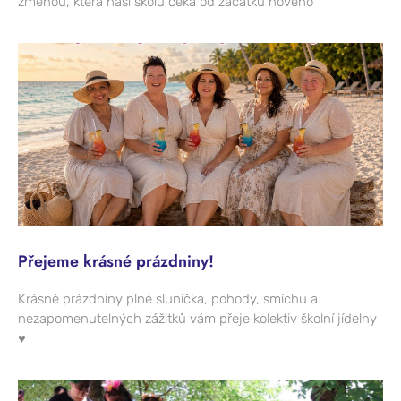
změnou, která naši školu čeká od začátku nového
Přejeme krásné prázdniny!
Krásné prázdniny plné sluníčka, pohody, smíchu a
nezapomenutelných zážitků vám přeje kolektiv školní jídelny
♥