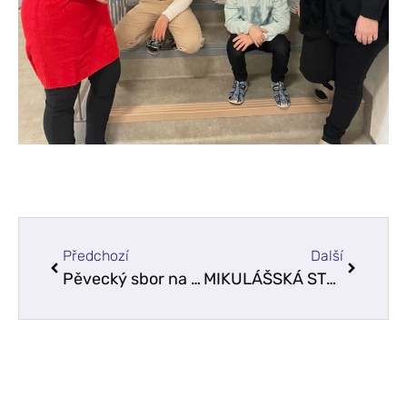
Předchozí
Další
Pěvecký sbor na Mikulášském jarmarku
MIKULÁŠSKÁ STEZKA VE ŠKOLNÍ DRUŽINĚ