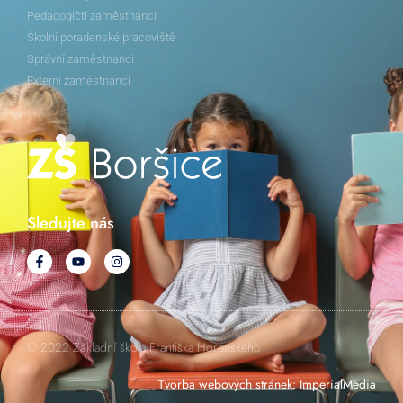
Pedagogičtí zaměstnanci
Školní poradenské pracoviště
Správní zaměstnanci
Externí zaměstnanci
Sledujte nás
© 2022 Základní škola Františka Horenského
Tvorba webových stránek
:
ImperialMedia