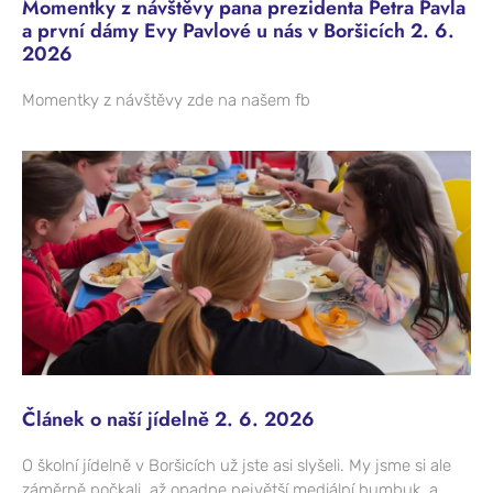
Momentky z návštěvy pana prezidenta Petra Pavla
a první dámy Evy Pavlové u nás v Boršicích 2. 6.
2026
Momentky z návštěvy zde na našem fb
Článek o naší jídelně 2. 6. 2026
O školní jídelně v Boršicích už jste asi slyšeli. My jsme si ale
záměrně počkali, až opadne největší mediální humbuk, a