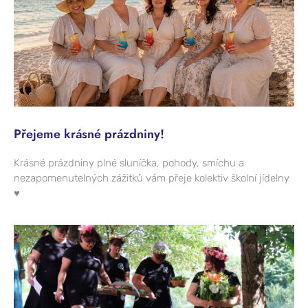
Přejeme krásné prázdniny!
Krásné prázdniny plné sluníčka, pohody, smíchu a
nezapomenutelných zážitků vám přeje kolektiv školní jídelny
♥