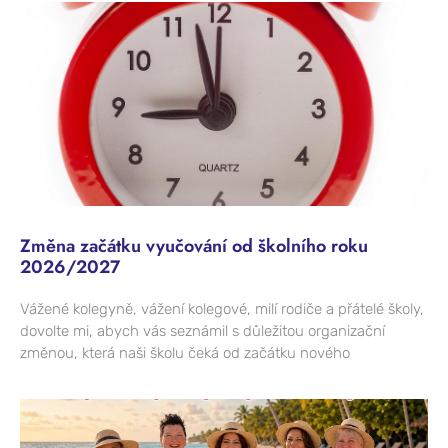
Změna začátku vyučování od školního roku
2026/2027
Vážené kolegyně, vážení kolegové, milí rodiče a přátelé školy,
dovolte mi, abych vás seznámil s důležitou organizační
změnou, která naši školu čeká od začátku nového