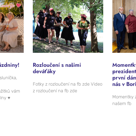
ázdniny!
Rozloučení s našimi
Momentky
deváťáky
prezident
první dá
sluníčka,
nás v Bor
Fotky z rozloučení na fb zde Video
z rozloučení na fb zde
žitků vám
Momentky z
elny ♥
našem fb