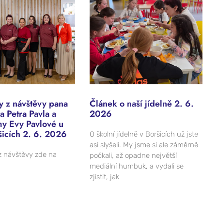
 z návštěvy pana
Článek o naší jídelně 2. 6.
a Petra Pavla a
2026
my Evy Pavlové u
šicích 2. 6. 2026
O školní jídelně v Boršicích už jste
asi slyšeli. My jsme si ale záměrně
 návštěvy zde na
počkali, až opadne největší
mediální humbuk, a vydali se
zjistit, jak