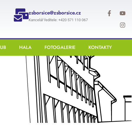
zsborsice@zsborsice.cz
Kancelář ředitele: +420 571 110 067
LUB
HALA
FOTOGALERIE
KONTAKTY
025