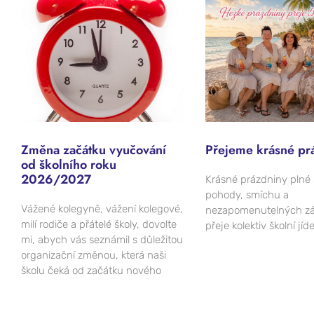
Změna začátku vyučování
Přejeme krásné pr
od školního roku
2026/2027
Krásné prázdniny plné 
pohody, smíchu a
Vážené kolegyně, vážení kolegové,
nezapomenutelných zá
milí rodiče a přátelé školy, dovolte
přeje kolektiv školní jíd
mi, abych vás seznámil s důležitou
organizační změnou, která naši
školu čeká od začátku nového