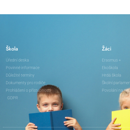
Škola
Žáci
Úřední deska
Erasmus +
Povinné informace
Ekoškola
Důležité termíny
Hrdá škola
Dokumenty pro rodiče
Školní parlame
Prohlášení o přístupnosti
Povolání na neč
GDPR