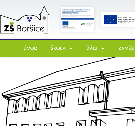
ÚVOD
ŠKOLA
ŽÁCI
ZAMĚS
Ak