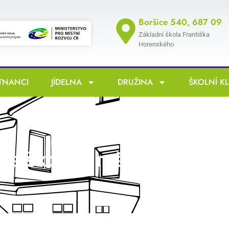
Boršice 540, 687 09
Základní škola Františka
Horenského
TNANCI
JÍDELNA
DRUŽINA
ŠKOLNÍ K
ce školy v měsíci září 2