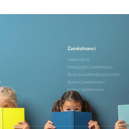
Zaměstnanci
Vedení školy
Pedagogičtí zaměstnanci
Školní poradenské pracoviště
nt
Správní zaměstnanci
isto
Externí zaměstnanci